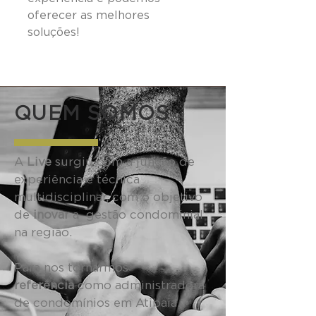
oferecer as melhores
soluções!
QUEM SOMOS
A
Live
surgiu com a junção de
experiência e técnica
multidisciplinar, com o objetivo
de
inovar
a gestão condominial
na região.
Para nos tornarmos
referência
como administradora
de condomínios em Atibaia,