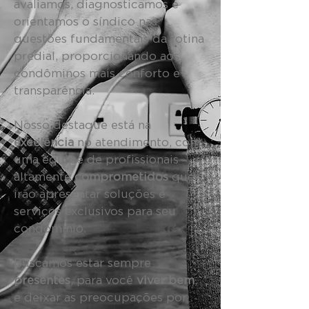
avaliamos, diagnosticamos e
orientamos o síndico nas
questões fundamentais da rotina
predial, proporcionando aos
condôminos mais conforto e
transparência.
Nosso destaque está na
excelência
no atendimento, com
uma equipe de profissionais
altamente
comprometidos
que
irão apresentar soluções e
serviços exclusivos para seu
condomínio.
Buscamos estar sempre
presentes
, para você
viver bem
,
e deixar as preocupações por