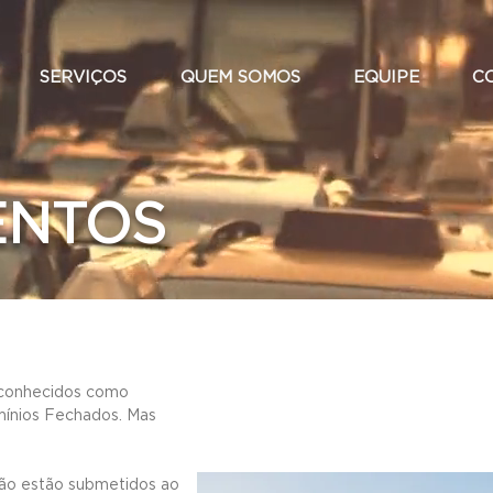
SERVIÇOS
QUEM SOMOS
EQUIPE
C
ENTOS
 conhecidos como
mínios Fechados. Mas
não estão submetidos ao