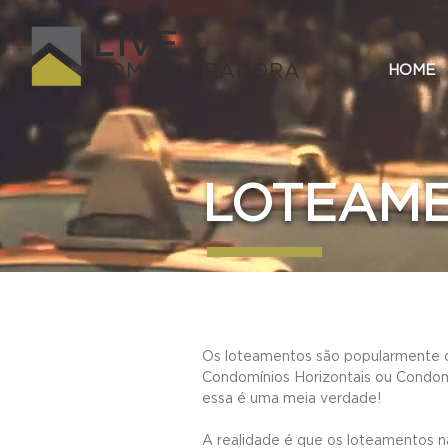
LIVE
ADMINISTRADORA
HOME
LOTEAM
Os loteamentos são popularmente
Condomínios Horizontais ou Condo
essa é uma meia verdade!
A realidade é que os loteamentos 