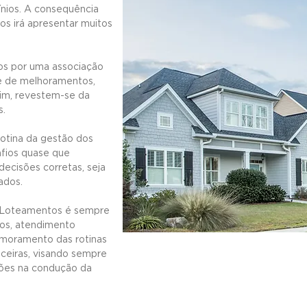
nios. A consequência
os irá apresentar muitos
os por uma associação
de de melhoramentos,
sim, revestem-se da
s.
rotina da gestão dos
afios quase que
decisões corretas, seja
ados.
 Loteamentos é sempre
tos, atendimento
imoramento das rotinas
nceiras, visando sempre
ções na condução da