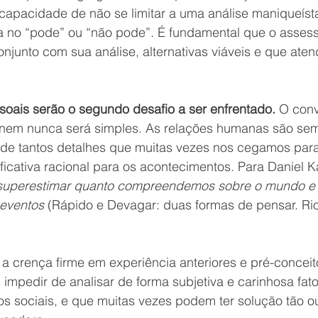
 capacidade de não se limitar a uma análise maniqueíst
 no “pode” ou “não pode”. É fundamental que o assess
onjunto com sua análise, alternativas viáveis e que ate
soais serão o segundo desafio a ser enfrentado. 
O conv
i nem nunca será simples. As relações humanas são se
de tantos detalhes que muitas vezes nos cegamos para 
ficativa racional para os acontecimentos. Para Daniel 
 superestimar quanto compreendemos sobre o mundo e 
eventos 
(Rápido e Devagar: duas formas de pensar. Rio
r a crença firme em experiência anteriores e pré-conceit
 impedir de analisar de forma subjetiva e carinhosa fat
os sociais, e que muitas vezes podem ter solução tão o