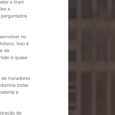
tor e tiram 
ões e 
 perguntados 
senvolver no 
idiano. Isso é 
e de 
nsão e quase 
o de moradores 
 domine todas 
petente e 
stração de 