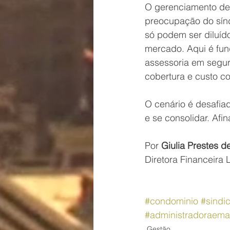
O gerenciamento des
preocupação do síndi
só podem ser diluíd
mercado. Aqui é fun
assessoria em segur
cobertura e custo co
O cenário é desafia
e se consolidar. Afin
Por 
Giulia Prestes d
Diretora Financeira 
#condominio
#sindic
#administradoraema
Gestão