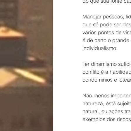
do que sua fonte ca
Manejar pessoas, lid
que só pode ser de
vários pontos de vis
é de certo o grande
individualismo.
Ter dinamismo sufic
conflito é a habilid
condomínios e lotea
Não menos important
natureza, está sujei
natural, ou ações tr
exemplos dos risco