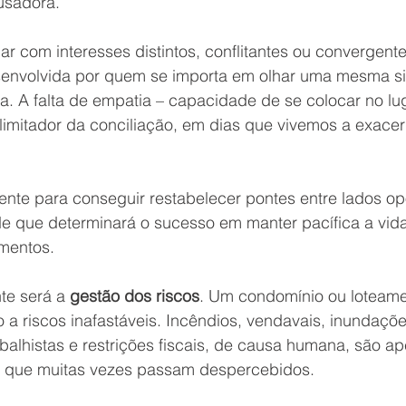
usadora.
ar com interesses distintos, conflitantes ou convergente
senvolvida por quem se importa em olhar uma mesma si
ta. A falta de empatia – capacidade de se colocar no lug
 limitador da conciliação, em dias que vivemos a exace
iente para conseguir restabelecer pontes entre lados o
ade que determinará o sucesso em manter pacífica a vida
mentos.
e será a 
gestão dos riscos
. Um condomínio ou loteame
to a riscos inafastáveis. Incêndios, vendavais, inundaçõ
abalhistas e restrições fiscais, de causa humana, são a
s que muitas vezes passam despercebidos.