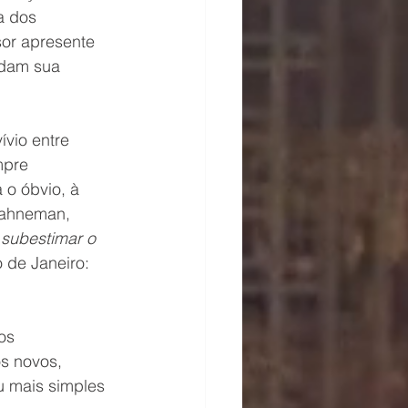
a dos 
or apresente 
ndam sua 
ívio entre 
mpre 
o óbvio, à 
Kahneman, 
subestimar o 
 de Janeiro: 
os 
os novos, 
u mais simples 