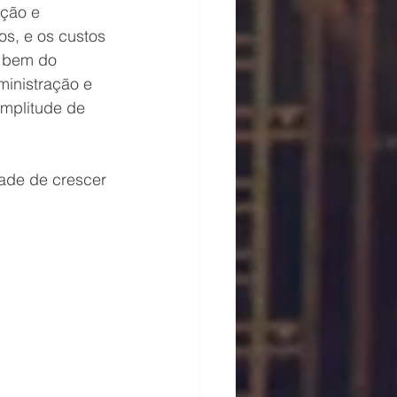
ção e 
s, e os custos 
o bem do 
ministração e 
mplitude de 
tade de crescer 